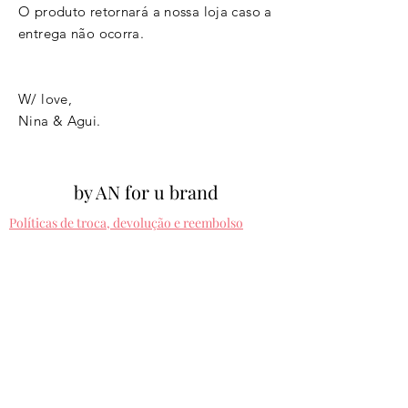
O produto retornará a nossa loja caso a
entrega não ocorra.
W/ love,
Nina & Agui.
by AN for u brand
Políticas de troca, devolução e reembolso
Políticas de entrega
Cpf:
012.810.630-10
byanforubrand@gmail.com
Porto alegre - Rio grande do sul
Presets entregues na hora. Comprando uma