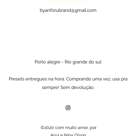
Cpf: 012.810.630-10
byanforubrand@gmail.com
Porto alegre - Rio grande do sul
Presets entregues na hora. Comprando uma vez, usa pra
sempre! Sem devolução.
©2020 com muito amor, por
Agui e Nina Olson.