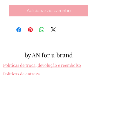
Adicionar ao carrinho
by AN for u brand
Políticas de troca, devolução e reembolso
Políticas de entrega
Cpf:
012.810.630-10
byanforubrand@gmail.com
Porto alegre - Rio grande do sul
Presets entregues na hora. Comprando uma
vez, usa pra sempre! Sem devolução.