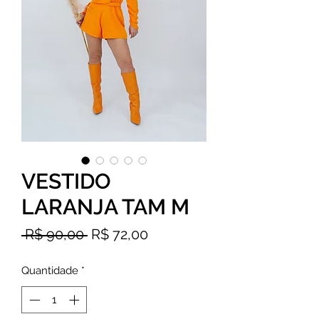
VESTIDO
LARANJA TAM M
Preço
Preço
 R$ 90,00 
R$ 72,00
normal
promocional
Quantidade
*