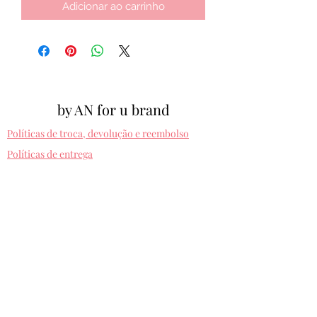
Adicionar ao carrinho
by AN for u brand
Políticas de troca, devolução e reembolso
Políticas de entrega
Cpf:
012.810.630-10
byanforubrand@gmail.com
Porto alegre - Rio grande do sul
Presets entregues na hora. Comprando uma
vez, usa pra sempre! Sem devolução.