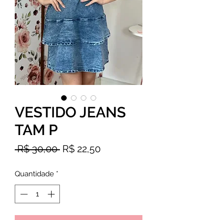
VESTIDO JEANS
TAM P
Preço
Preço
 R$ 30,00 
R$ 22,50
normal
promocional
Quantidade
*