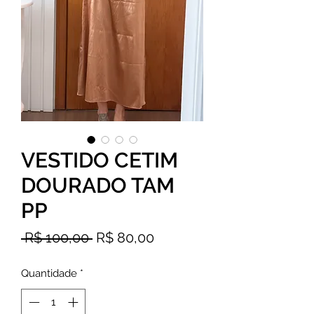
VESTIDO CETIM
DOURADO TAM
PP
Preço
Preço
 R$ 100,00 
R$ 80,00
normal
promocional
Quantidade
*