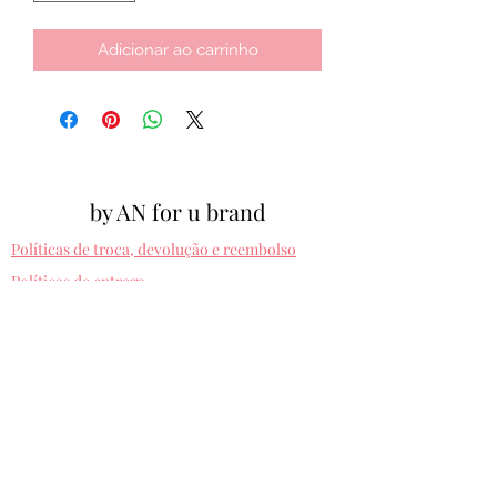
Adicionar ao carrinho
by AN for u brand
Políticas de troca, devolução e reembolso
Políticas de entrega
Cpf:
012.810.630-10
byanforubrand@gmail.com
Porto alegre - Rio grande do sul
Presets entregues na hora. Comprando uma
vez, usa pra sempre! Sem devolução.