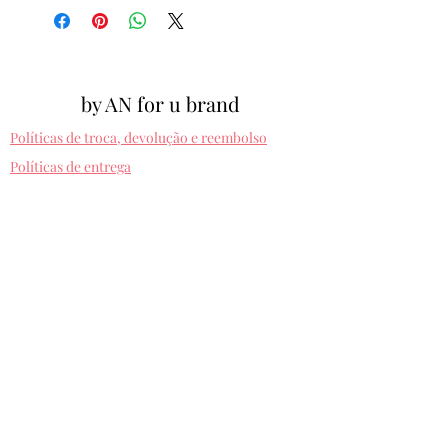
by AN for u brand
Políticas de troca, devolução e reembolso
Políticas de entrega
Cpf:
012.810.630-10
byanforubrand@gmail.com
Porto alegre - Rio grande do sul
Presets entregues na hora. Comprando uma
vez, usa pra sempre! Sem devolução.