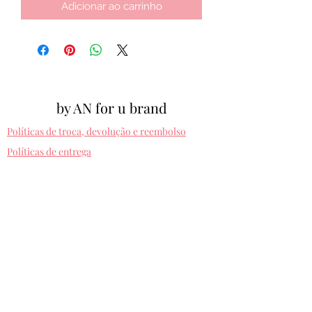
Adicionar ao carrinho
by AN for u brand
Políticas de troca, devolução e reembolso
Políticas de entrega
Cpf:
012.810.630-10
byanforubrand@gmail.com
Porto alegre - Rio grande do sul
Presets entregues na hora. Comprando uma
vez, usa pra sempre! Sem devolução.