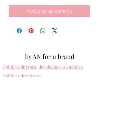
Adicionar ao carrinho
by AN for u brand
Políticas de troca, devolução e reembolso
Políticas de entrega
Cpf:
012.810.630-10
byanforubrand@gmail.com
Porto alegre - Rio grande do sul
Presets entregues na hora. Comprando uma
vez, usa pra sempre! Sem devolução.