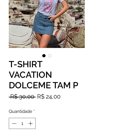
T-SHIRT
VACATION
DOLCEME TAM P
Preço
Preço
 R$ 30,00 
R$ 24,00
normal
promocional
Quantidade
*