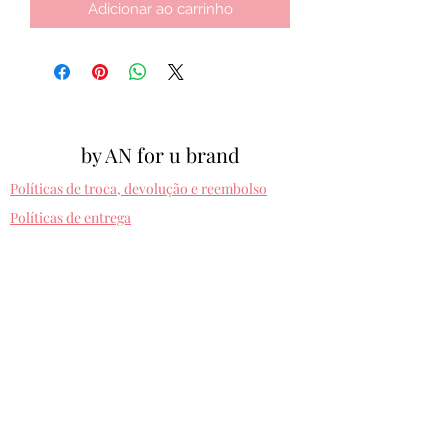
Adicionar ao carrinho
by AN for u brand
Políticas de troca, devolução e reembolso
Políticas de entrega
Cpf:
012.810.630-10
byanforubrand@gmail.com
Porto alegre - Rio grande do sul
Presets entregues na hora. Comprando uma
vez, usa pra sempre! Sem devolução.