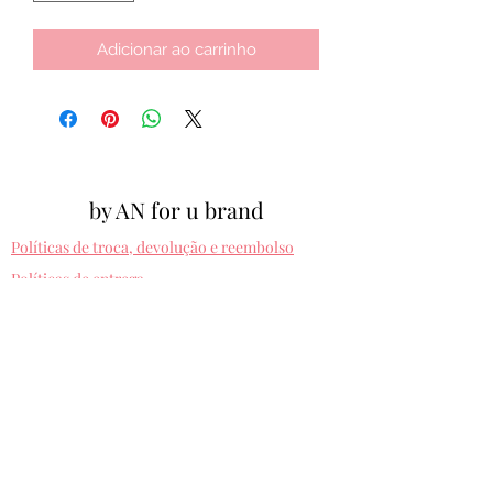
Adicionar ao carrinho
by AN for u brand
Políticas de troca, devolução e reembolso
Políticas de entrega
Cpf:
012.810.630-10
byanforubrand@gmail.com
Porto alegre - Rio grande do sul
Presets entregues na hora. Comprando uma
vez, usa pra sempre! Sem devolução.