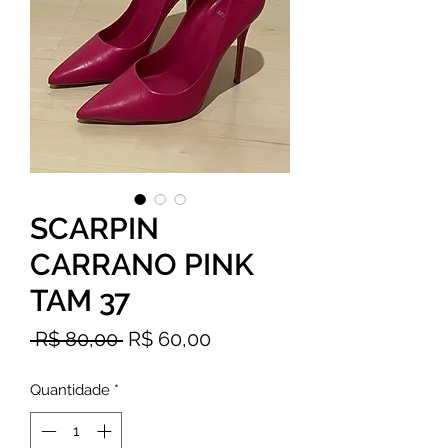
SCARPIN
CARRANO PINK
TAM 37
Preço
Preço
 R$ 80,00 
R$ 60,00
normal
promocional
Quantidade
*