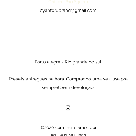
Cpf: 012.810.630-10
byanforubrand@gmail.com
Porto alegre - Rio grande do sul
Presets entregues na hora. Comprando uma vez, usa pra
sempre! Sem devolução.
©2020 com muito amor, por
Agui e Nina Olson.