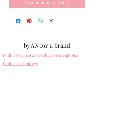
Adicionar ao carrinho
by AN for u brand
Políticas de troca, devolução e reembolso
Políticas de entrega
Cpf:
012.810.630-10
byanforubrand@gmail.com
Porto alegre - Rio grande do sul
Presets entregues na hora. Comprando uma
vez, usa pra sempre! Sem devolução.