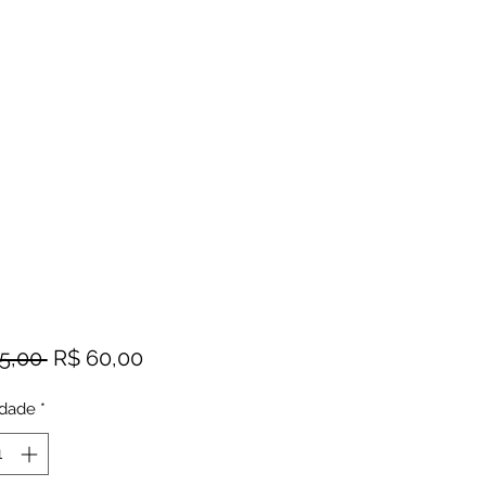
Preço
Preço
5,00 
R$ 60,00
normal
promocional
idade
*