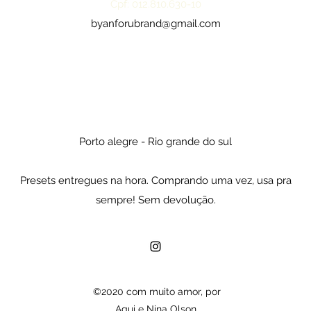
Cpf: 012.810.630-10
byanforubrand@gmail.com
Porto alegre - Rio grande do sul
Presets entregues na hora. Comprando uma vez, usa pra
sempre! Sem devolução.
©2020 com muito amor, por
Agui e Nina Olson.