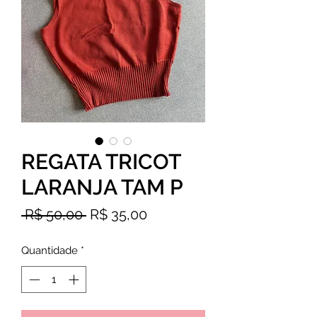
REGATA TRICOT
LARANJA TAM P
Preço
Preço
 R$ 50,00 
R$ 35,00
normal
promocional
Quantidade
*