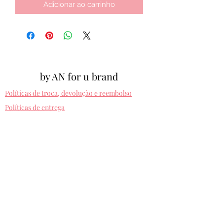
Adicionar ao carrinho
by AN for u brand
Políticas de troca, devolução e reembolso
Políticas de entrega
Cpf:
012.810.630-10
byanforubrand@gmail.com
Porto alegre - Rio grande do sul
Presets entregues na hora. Comprando uma
vez, usa pra sempre! Sem devolução.