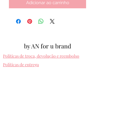
Adicionar ao carrinho
by AN for u brand
Políticas de troca, devolução e reembolso
Políticas de entrega
Cpf:
012.810.630-10
byanforubrand@gmail.com
Porto alegre - Rio grande do sul
Presets entregues na hora. Comprando uma
vez, usa pra sempre! Sem devolução.