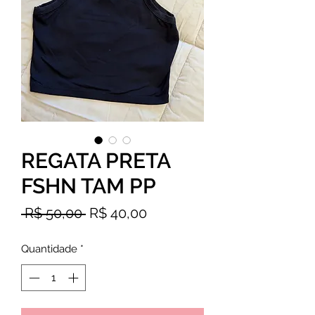
REGATA PRETA
FSHN TAM PP
Preço
Preço
 R$ 50,00 
R$ 40,00
normal
promocional
Quantidade
*