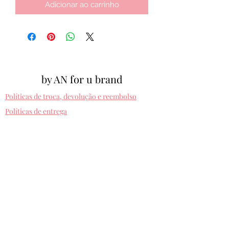
Adicionar ao carrinho
by AN for u brand
Políticas de troca, devolução e reembolso
Políticas de entrega
Cpf:
012.810.630-10
byanforubrand@gmail.com
Porto alegre - Rio grande do sul
Presets entregues na hora. Comprando uma
vez, usa pra sempre! Sem devolução.