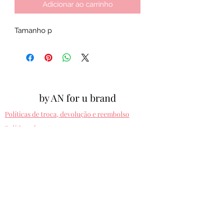
Adicionar ao carrinho
Tamanho p
by AN for u brand
Políticas de troca, devolução e reembolso
Políticas de entrega
Cpf:
012.810.630-10
byanforubrand@gmail.com
Porto alegre - Rio grande do sul
Presets entregues na hora. Comprando uma
vez, usa pra sempre! Sem devolução.