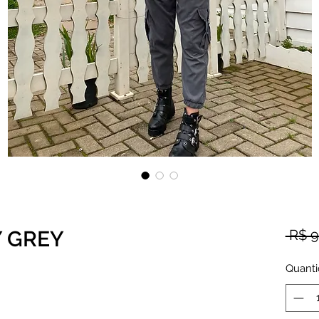
 GREY
 R$ 9
Quant