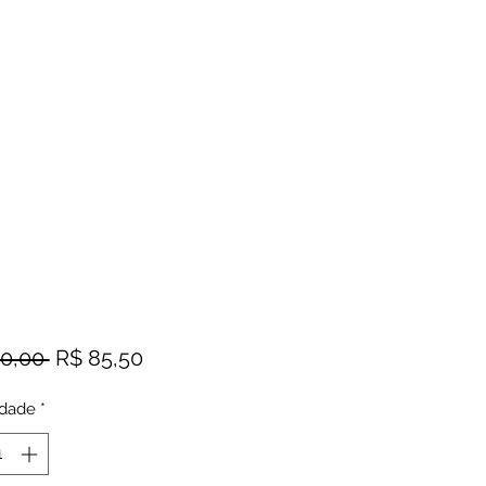
Preço
Preço
0,00 
R$ 85,50
normal
promocional
idade
*