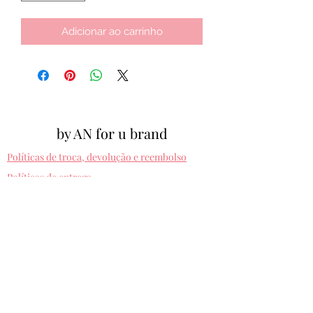
Adicionar ao carrinho
by AN for u brand
Políticas de troca, devolução e reembolso
Políticas de entrega
Cpf:
012.810.630-10
byanforubrand@gmail.com
Porto alegre - Rio grande do sul
Presets entregues na hora. Comprando uma
vez, usa pra sempre! Sem devolução.