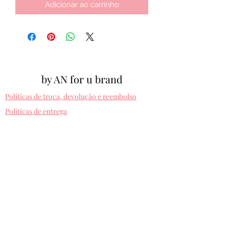
Adicionar ao carrinho
by AN for u brand
Políticas de troca, devolução e reembolso
Políticas de entrega
Cpf:
012.810.630-10
byanforubrand@gmail.com
Porto alegre - Rio grande do sul
Presets entregues na hora. Comprando uma
vez, usa pra sempre! Sem devolução.