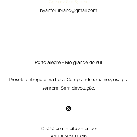
Cpf: 012.810.630-10
byanforubrand@gmail.com
Porto alegre - Rio grande do sul
Presets entregues na hora. Comprando uma vez, usa pra
sempre! Sem devolução.
©2020 com muito amor, por
Agui e Nina Olson.