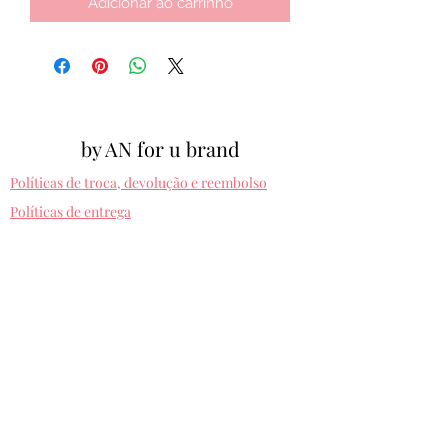
Adicionar ao carrinho
by AN for u brand
Políticas de troca, devolução e reembolso
Políticas de entrega
Cpf:
012.810.630-10
byanforubrand@gmail.com
Porto alegre - Rio grande do sul
Presets entregues na hora. Comprando uma
vez, usa pra sempre! Sem devolução.