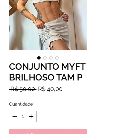
CONJUNTO MYFT
BRILHOSO TAM P
Preço
Preço
 R$ 50,00 
R$ 40,00
normal
promocional
Quantidade
*