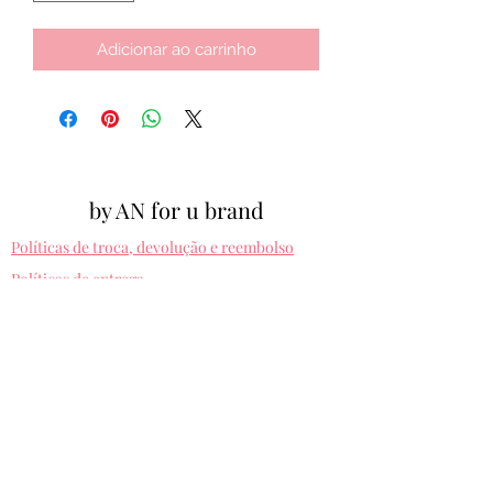
Adicionar ao carrinho
by AN for u brand
Políticas de troca, devolução e reembolso
Políticas de entrega
Cpf:
012.810.630-10
byanforubrand@gmail.com
Porto alegre - Rio grande do sul
Presets entregues na hora. Comprando uma
vez, usa pra sempre! Sem devolução.