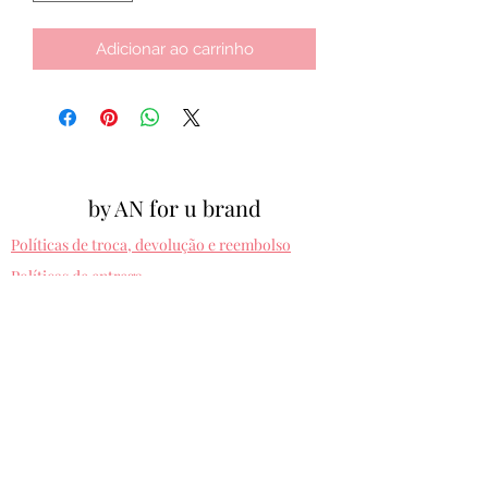
Adicionar ao carrinho
by AN for u brand
Políticas de troca, devolução e reembolso
Políticas de entrega
Cpf:
012.810.630-10
byanforubrand@gmail.com
Porto alegre - Rio grande do sul
Presets entregues na hora. Comprando uma
vez, usa pra sempre! Sem devolução.