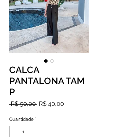
CALCA
PANTALONA TAM
P
Preço
Preço
 R$ 50,00 
R$ 40,00
normal
promocional
Quantidade
*