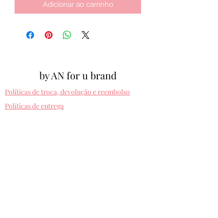
Adicionar ao carrinho
by AN for u brand
Políticas de troca, devolução e reembolso
Políticas de entrega
Cpf:
012.810.630-10
byanforubrand@gmail.com
Porto alegre - Rio grande do sul
Presets entregues na hora. Comprando uma
vez, usa pra sempre! Sem devolução.