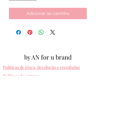
Adicionar ao carrinho
by AN for u brand
Políticas de troca, devolução e reembolso
Políticas de entrega
Cpf:
012.810.630-10
byanforubrand@gmail.com
Porto alegre - Rio grande do sul
Presets entregues na hora. Comprando uma
vez, usa pra sempre! Sem devolução.