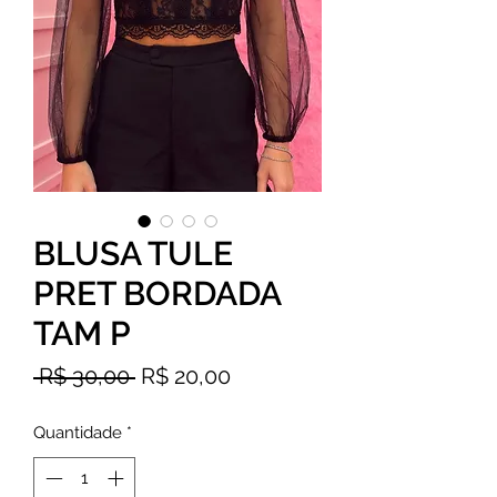
BLUSA TULE
PRET BORDADA
TAM P
Preço
Preço
 R$ 30,00 
R$ 20,00
normal
promocional
Quantidade
*