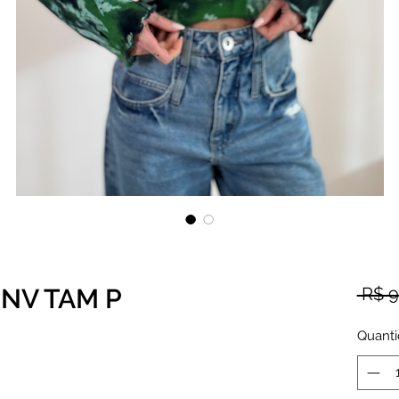
 NV TAM P
 R$ 9
Quant