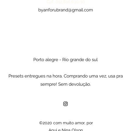
Cpf: 012.810.630-10
byanforubrand@gmail.com
Porto alegre - Rio grande do sul
Presets entregues na hora. Comprando uma vez, usa pra
sempre! Sem devolução.
©2020 com muito amor, por
Agui e Nina Olson.