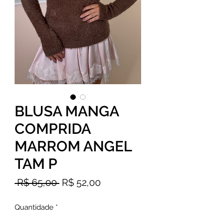
BLUSA MANGA
COMPRIDA
MARROM ANGEL
TAM P
Preço
Preço
 R$ 65,00 
R$ 52,00
normal
promocional
Quantidade
*