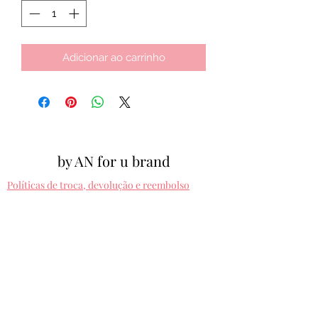
Adicionar ao carrinho
by AN for u brand
Políticas de troca, devolução e reembolso
Políticas de entrega
Cpf:
012.810.630-10
byanforubrand@gmail.com
Porto alegre - Rio grande do sul
Presets entregues na hora. Comprando uma