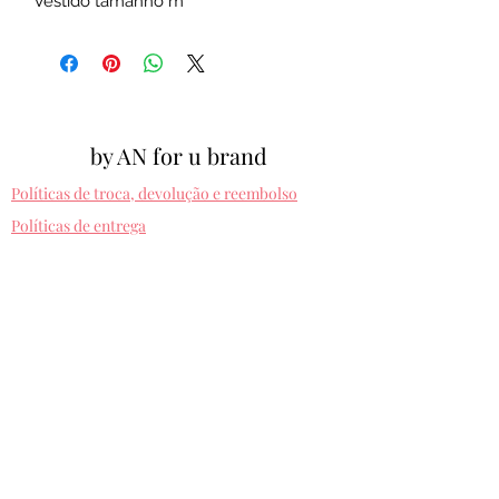
Vestido tamanho m
by AN for u brand
Políticas de troca, devolução e reembolso
Políticas de entrega
Cpf:
012.810.630-10
byanforubrand@gmail.com
Porto alegre - Rio grande do sul
Presets entregues na hora. Comprando uma
vez, usa pra sempre! Sem devolução.