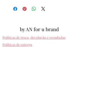
by AN for u brand
Políticas de troca, devolução e reembolso
Políticas de entrega
Cpf:
012.810.630-10
byanforubrand@gmail.com
Porto alegre - Rio grande do sul
Presets entregues na hora. Comprando uma
vez, usa pra sempre! Sem devolução.