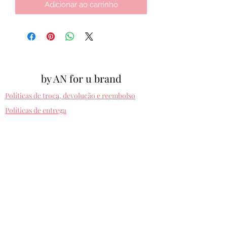
Adicionar ao carrinho
by AN for u brand
Políticas de troca, devolução e reembolso
Políticas de entrega
Cpf:
012.810.630-10
byanforubrand@gmail.com
Porto alegre - Rio grande do sul
Presets entregues na hora. Comprando uma
vez, usa pra sempre! Sem devolução.