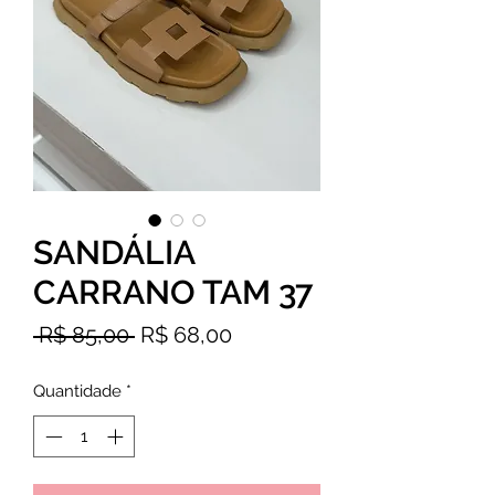
SANDÁLIA
CARRANO TAM 37
Preço
Preço
 R$ 85,00 
R$ 68,00
normal
promocional
Quantidade
*