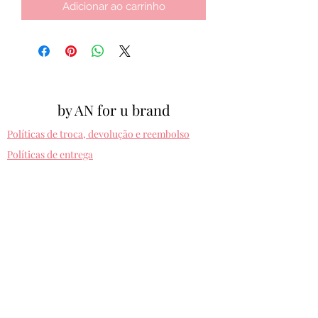
Adicionar ao carrinho
by AN for u brand
Políticas de troca, devolução e reembolso
Políticas de entrega
Cpf:
012.810.630-10
byanforubrand@gmail.com
Porto alegre - Rio grande do sul
Presets entregues na hora. Comprando uma
vez, usa pra sempre! Sem devolução.