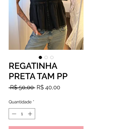
REGATINHA
PRETA TAM PP
Preço
Preço
 R$ 50,00 
R$ 40,00
normal
promocional
Quantidade
*