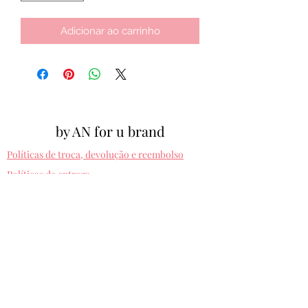
Adicionar ao carrinho
by AN for u brand
Políticas de troca, devolução e reembolso
Políticas de entrega
Cpf:
012.810.630-10
byanforubrand@gmail.com
Porto alegre - Rio grande do sul
Presets entregues na hora. Comprando uma
vez, usa pra sempre! Sem devolução.