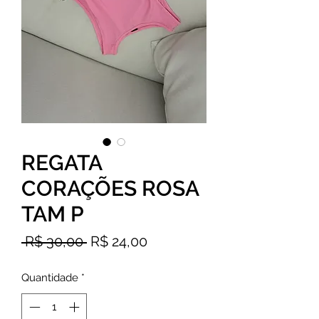
REGATA
CORAÇÕES ROSA
TAM P
Preço
Preço
 R$ 30,00 
R$ 24,00
normal
promocional
Quantidade
*