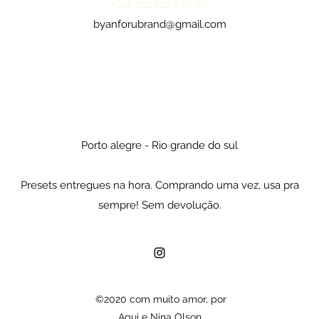
Cpf: 012.810.630-10
byanforubrand@gmail.com
Porto alegre - Rio grande do sul
Presets entregues na hora. Comprando uma vez, usa pra
sempre! Sem devolução.
©2020 com muito amor, por
Agui e Nina Olson.