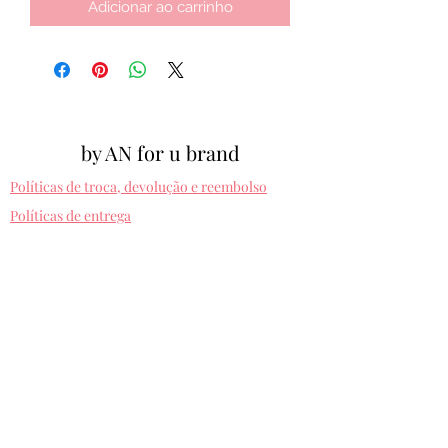
Adicionar ao carrinho
by AN for u brand
Políticas de troca, devolução e reembolso
Políticas de entrega
Cpf:
012.810.630-10
byanforubrand@gmail.com
Porto alegre - Rio grande do sul
Presets entregues na hora. Comprando uma
vez, usa pra sempre! Sem devolução.