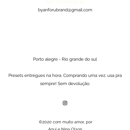
Cpf: 012.810.630-10
byanforubrand@gmail.com
Porto alegre - Rio grande do sul
Presets entregues na hora. Comprando uma vez, usa pra
sempre! Sem devolução.
©2020 com muito amor, por
Agui e Nina Olson.